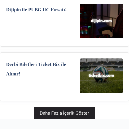
Dijipin ile PUBG UC Fırsatı!
Derbi Biletleri Ticket Bix ile
Alınır!
Daha Fazla İçerik Göster