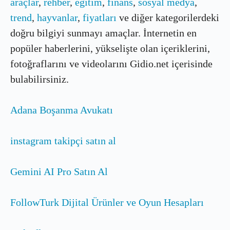
araçlar
,
rehber
,
eğitim
,
finans
,
sosyal medya
,
trend
,
hayvanlar
,
fiyatları
ve diğer kategorilerdeki
doğru bilgiyi sunmayı amaçlar. İnternetin en
popüler haberlerini, yükselişte olan içeriklerini,
fotoğraflarını ve videolarını Gidio.net içerisinde
bulabilirsiniz.
Adana Boşanma Avukatı
instagram takipçi satın al
Gemini AI Pro Satın Al
FollowTurk Dijital Ürünler ve Oyun Hesapları