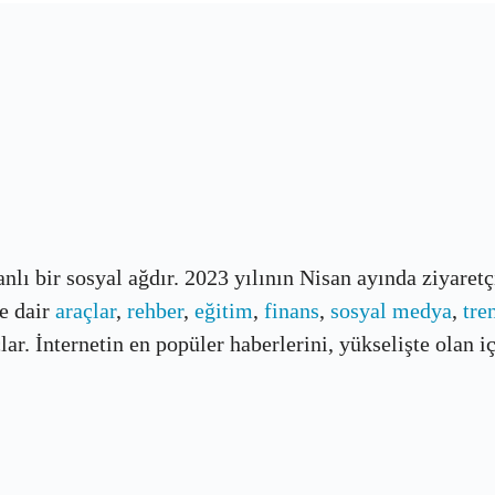
banlı bir sosyal ağdır. 2023 yılının Nisan ayında ziyaret
e dair
araçlar
,
rehber
,
eğitim
,
finans
,
sosyal medya
,
tre
r. İnternetin en popüler haberlerini, yükselişte olan içe