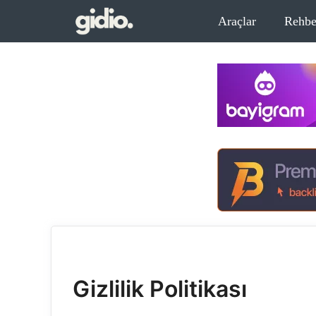
İçeriğe
Araçlar
Rehbe
atla
Gizlilik Politikası