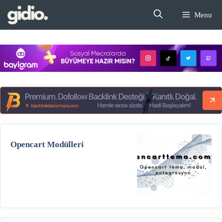
İçeriğe
Menu
atla
Opencart Modülleri