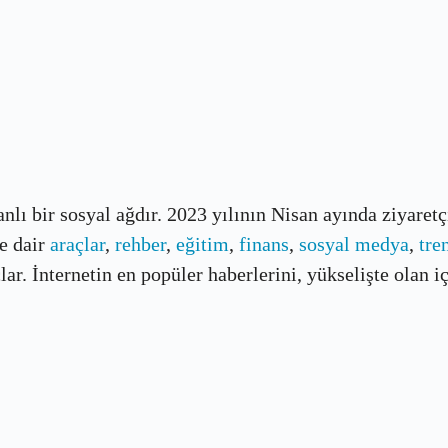
banlı bir sosyal ağdır. 2023 yılının Nisan ayında ziyaret
e dair
araçlar
,
rehber
,
eğitim
,
finans
,
sosyal medya
,
tre
r. İnternetin en popüler haberlerini, yükselişte olan içe