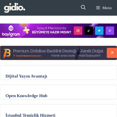
İçeriğe
Menu
atla
Dijital Yayın Avantajı
Open Knowledge Hub
İstanbul Temizlik Hizmeti