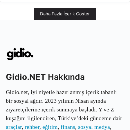
Daha Fazla İçerik Göster
Gidio.NET
Hakkında
Gidio.net, iyi niyetle hazırlanmış içerik tabanlı
bir sosyal ağdır. 2023 yılının Nisan ayında
ziyaretçilerine içerik sunmaya başladı. Y ve Z
kuşağını ilgilendiren, Türkiye’deki gündeme dair
araçlar
,
rehber
,
eğitim
,
finans
,
sosyal medya
,