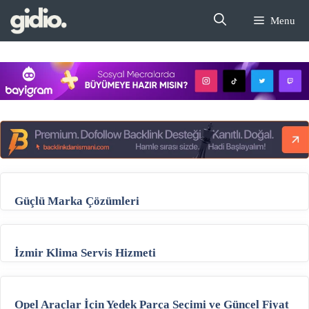
İçeriğe
Menu
atla
Güçlü Marka Çözümleri
İzmir Klima Servis Hizmeti
Opel Araçlar İçin Yedek Parça Seçimi ve Güncel Fiyat