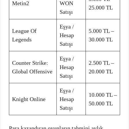
Metin2
WON
25.000 TL
Satışı
Eşya /
League Of
5.000 TL –
Hesap
Legends
30.000 TL
Satışı
Eşya /
Counter Strike:
2.500 TL –
Hesap
Global Offensive
20.000 TL
Satışı
Eşya /
10.000 TL –
Knight Online
Hesap
50.000 TL
Satışı
Para kazandıran oyunların tahmini aylık