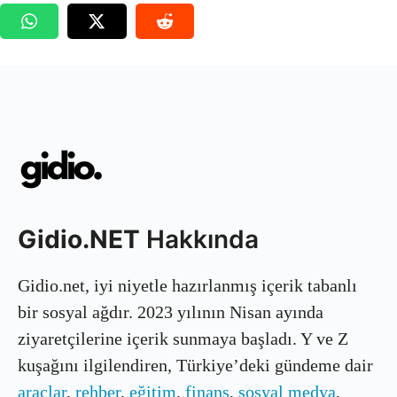
Gidio.NET
Hakkında
Gidio.net, iyi niyetle hazırlanmış içerik tabanlı
bir sosyal ağdır. 2023 yılının Nisan ayında
ziyaretçilerine içerik sunmaya başladı. Y ve Z
kuşağını ilgilendiren, Türkiye’deki gündeme dair
araçlar
,
rehber
,
eğitim
,
finans
,
sosyal medya
,