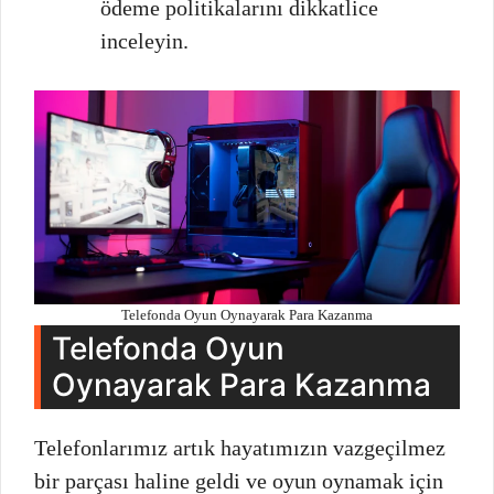
ödeme politikalarını dikkatlice
inceleyin.
Telefonda Oyun Oynayarak Para Kazanma
Telefonda Oyun
Oynayarak Para Kazanma
Telefonlarımız artık hayatımızın vazgeçilmez
bir parçası haline geldi ve oyun oynamak için