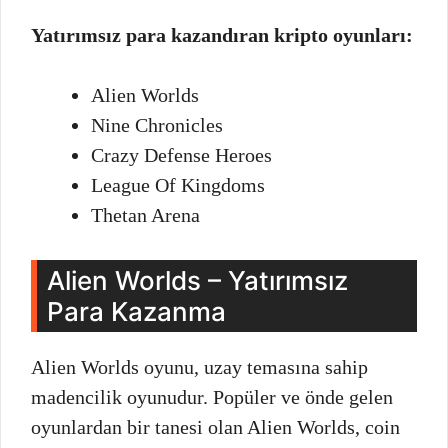
Yatırımsız para kazandıran kripto oyunları:
Alien Worlds
Nine Chronicles
Crazy Defense Heroes
League Of Kingdoms
Thetan Arena
Alien Worlds – Yatırımsız
Para Kazanma
Alien Worlds oyunu, uzay temasına sahip
madencilik oyunudur. Popüler ve önde gelen
oyunlardan bir tanesi olan Alien Worlds, coin