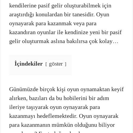
kendilerine pasif gelir oluşturabilmek için
araştırdığı konulardan bir tanesidir. Oyun
oynayarak para kazanmak veya para
kazandıran oyunlar ile kendinize yeni bir pasif
gelir oluşturmak aslına bakılırsa çok kolay…
İçindekiler
göster
Günümüzde birçok kişi oyun oynamaktan keyif
alırken, bazıları da bu hobilerini bir adım
ileriye taşıyarak oyun oynayarak para
kazanmayı hedeflemektedir. Oyun oynayarak
para kazanmanın mümkün olduğunu biliyor