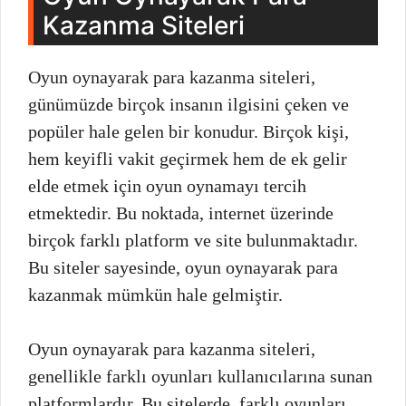
Kazanma Siteleri
Oyun oynayarak para kazanma siteleri,
günümüzde birçok insanın ilgisini çeken ve
popüler hale gelen bir konudur. Birçok kişi,
hem keyifli vakit geçirmek hem de ek gelir
elde etmek için oyun oynamayı tercih
etmektedir. Bu noktada, internet üzerinde
birçok farklı platform ve site bulunmaktadır.
Bu siteler sayesinde, oyun oynayarak para
kazanmak mümkün hale gelmiştir.
Oyun oynayarak para kazanma siteleri,
genellikle farklı oyunları kullanıcılarına sunan
platformlardır. Bu sitelerde, farklı oyunları