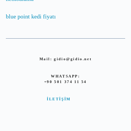
blue point kedi fiyatı
Mail:
gidio@gidio.net
WHATSAPP:
+90 501 374 11 54
İLETIŞIM