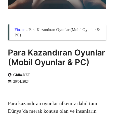
Finans
-
Para Kazandıran Oyunlar (Mobil Oyunlar &
PC)
Para Kazandıran Oyunlar
(Mobil Oyunlar & PC)
Gidio.NET
20/01/2024
Para kazandıran oyunlar ülkemiz dahil tüm
Dünya’da merak konusu olan ve insanların