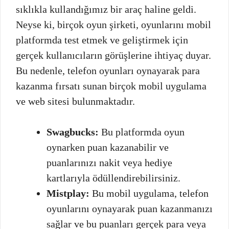
sıklıkla kullandığımız bir araç haline geldi.
Neyse ki, birçok oyun şirketi, oyunlarını mobil
platformda test etmek ve geliştirmek için
gerçek kullanıcıların görüşlerine ihtiyaç duyar.
Bu nedenle, telefon oyunları oynayarak para
kazanma fırsatı sunan birçok mobil uygulama
ve web sitesi bulunmaktadır.
Swagbucks:
Bu platformda oyun
oynarken puan kazanabilir ve
puanlarınızı nakit veya hediye
kartlarıyla ödüllendirebilirsiniz.
Mistplay:
Bu mobil uygulama, telefon
oyunlarını oynayarak puan kazanmanızı
sağlar ve bu puanları gerçek para veya