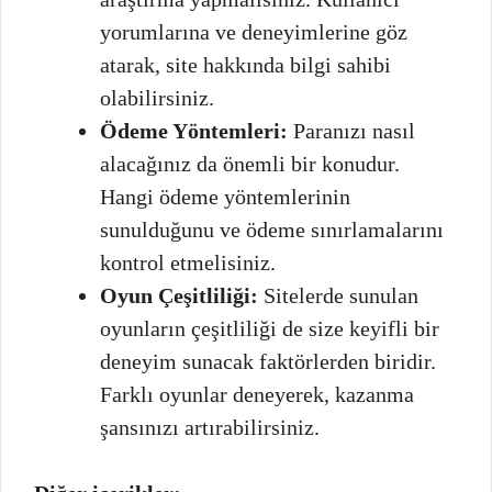
yorumlarına ve deneyimlerine göz
atarak, site hakkında bilgi sahibi
olabilirsiniz.
Ödeme Yöntemleri:
Paranızı nasıl
alacağınız da önemli bir konudur.
Hangi ödeme yöntemlerinin
sunulduğunu ve ödeme sınırlamalarını
kontrol etmelisiniz.
Oyun Çeşitliliği:
Sitelerde sunulan
oyunların çeşitliliği de size keyifli bir
deneyim sunacak faktörlerden biridir.
Farklı oyunlar deneyerek, kazanma
şansınızı artırabilirsiniz.