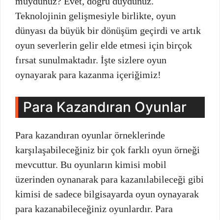
muydunuz? Evet, doğru duydunuz.
Teknolojinin gelişmesiyle birlikte, oyun
dünyası da büyük bir dönüşüm geçirdi ve artık
oyun severlerin gelir elde etmesi için birçok
fırsat sunulmaktadır. İşte sizlere oyun
oynayarak para kazanma içeriğimiz!
Para Kazandıran Oyunlar
Para kazandıran oyunlar örneklerinde
karşılaşabileceğiniz bir çok farklı oyun örneği
mevcuttur. Bu oyunların kimisi mobil
üzerinden oynanarak para kazanılabileceği gibi
kimisi de sadece bilgisayarda oyun oynayarak
para kazanabileceğiniz oyunlardır. Para