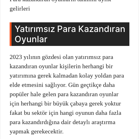
gelirleri
Yatırımsız Para Kazandıran
Oyunlar
2023 yılının gözdesi olan yatırımsız para
kazandıran oyunlar kişilerin herhangi bir
yatırımına gerek kalmadan kolay yoldan para
elde etmesini sağlıyor. Gün geçtikçe daha
popüler hale gelen para kazandıran oyunlar
için herhangi bir büyük çabaya gerek yoktur
fakat bu sektör için hangi oyunun daha fazla
para kazandırdığına dair detaylı araştırma
yapmak gerekecektir.