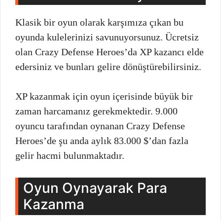
Klasik bir oyun olarak karşımıza çıkan bu
oyunda kulelerinizi savunuyorsunuz. Ücretsiz
olan Crazy Defense Heroes’da XP kazancı elde
edersiniz ve bunları gelire dönüştürebilirsiniz.
XP kazanmak için oyun içerisinde büyük bir
zaman harcamanız gerekmektedir. 9.000
oyuncu tarafından oynanan Crazy Defense
Heroes’de şu anda aylık 83.000 $’dan fazla
gelir hacmi bulunmaktadır.
Oyun Oynayarak Para
Kazanma