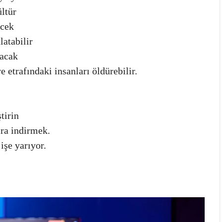
ültür
ecek
latabilir
racak
ve etrafındaki insanları öldürebilir.
tirin
ra indirmek.
işe yarıyor.