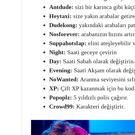
Antdude:
sizi bir karınca gibi küç
Heytaxi:
size yakın arabalar getir
Dudekong:
yakındaki arabaları pat
Nosforever:
arabanızın hızını artı
Suppahotslap:
elini ateşleyebilir 
Night:
Saati geceye çevirin
Day:
Saati Sabah olarak değiştirin.
Evening:
Saati Akşam olarak değiş
NoWanted:
Aranma seviyesini sıfı
XP:
Çift XP kazanmak için bu kod 
Popoplz:
5 yıldızlı polis çağırır.
Crowd99:
Karakteri değiştirir.