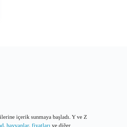
çilerine içerik sunmaya başladı. Y ve Z
nd
,
hayvanlar
,
fiyatları
ve diğer