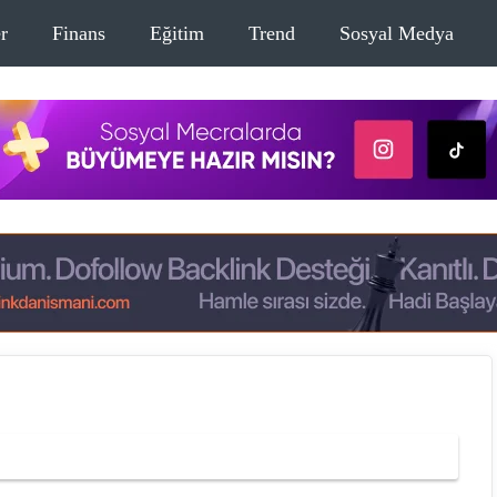
r
Finans
Eğitim
Trend
Sosyal Medya