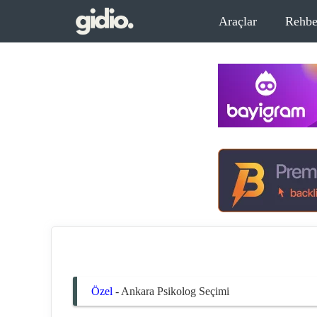
İçeriğe
Araçlar
Rehbe
atla
Özel
-
Ankara Psikolog Seçimi