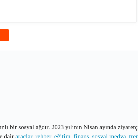
banlı bir sosyal ağdır. 2023 yılının Nisan ayında ziyaret
e dair
araçlar
,
rehber
,
eğitim
,
finans
,
sosyal medya
,
tre