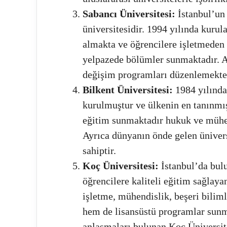
Sabancı Üniversitesi:
İstanbul’un 
üniversitesidir. 1994 yılında kurul
almakta ve öğrencilere işletmeden 
yelpazede bölümler sunmaktadır. Ay
değişim programları düzenlemekte
Bilkent Üniversitesi:
1984 yılında 
kurulmuştur ve ülkenin en tanınmış
eğitim sunmaktadır hukuk ve mühend
Ayrıca dünyanın önde gelen ünivers
sahiptir.
Koç Üniversitesi:
İstanbul’da bul
öğrencilere kaliteli eğitim sağlaya
işletme, mühendislik, beşeri biliml
hem de lisansüstü programlar sunm
anlaşmaları bulunan Koç Üniversites