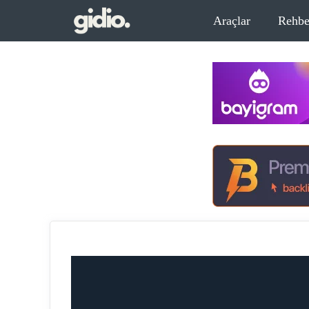
İçeriğe
Araçlar
Rehbe
atla