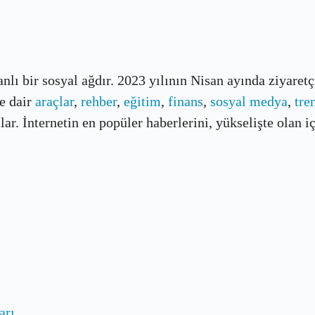
banlı bir sosyal ağdır. 2023 yılının Nisan ayında ziyaret
e dair
araçlar
,
rehber
,
eğitim
,
finans
,
sosyal medya
,
tre
r. İnternetin en popüler haberlerini, yükselişte olan içe
arı