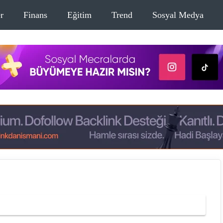
r
Finans
Eğitim
Trend
Sosyal Medya