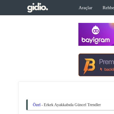
İçeriğe
Araçlar
Rehbe
atla
Özel
-
Erkek Ayakkabıda Güncel Trendler