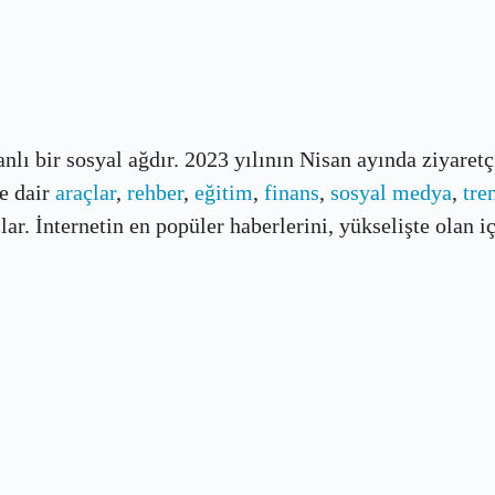
banlı bir sosyal ağdır. 2023 yılının Nisan ayında ziyaret
e dair
araçlar
,
rehber
,
eğitim
,
finans
,
sosyal medya
,
tre
r. İnternetin en popüler haberlerini, yükselişte olan içe