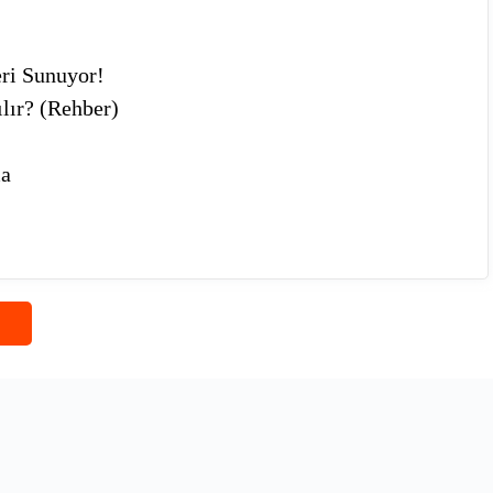
ri Sunuyor!
ılır? (Rehber)
ma