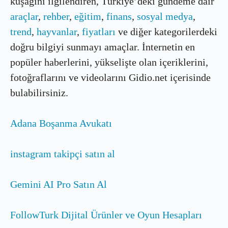
kuşağını ilgilendiren, Türkiye’deki gündeme dair
araçlar
,
rehber
,
eğitim
,
finans
,
sosyal medya
,
trend
,
hayvanlar
,
fiyatları
ve diğer kategorilerdeki
doğru bilgiyi sunmayı amaçlar. İnternetin en
popüler haberlerini, yükselişte olan içeriklerini,
fotoğraflarını ve videolarını Gidio.net içerisinde
bulabilirsiniz.
Adana Boşanma Avukatı
instagram takipçi satın al
Gemini AI Pro Satın Al
FollowTurk Dijital Ürünler ve Oyun Hesapları