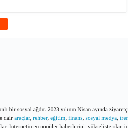
banlı bir sosyal ağdır. 2023 yılının Nisan ayında ziyaret
e dair
araçlar
,
rehber
,
eğitim
,
finans
,
sosyal medya
,
tre
r. İnternetin en popüler haberlerini, yükselişte olan içe