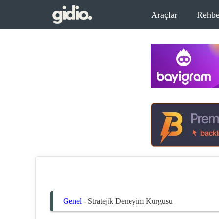
İçeriğe
Araçlar
Rehbe
atla
Genel
-
Stratejik Deneyim Kurgusu