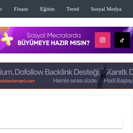
r
Finans
Eğitim
Trend
Sosyal Medya