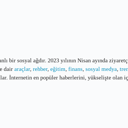
banlı bir sosyal ağdır. 2023 yılının Nisan ayında ziyaret
e dair
araçlar
,
rehber
,
eğitim
,
finans
,
sosyal medya
,
tre
r. İnternetin en popüler haberlerini, yükselişte olan içe