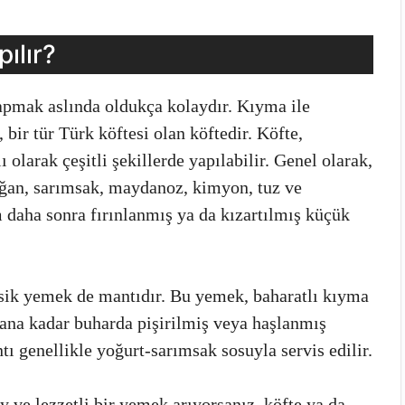
ılır?
apmak aslında oldukça kolaydır. Kıyma ile
bir tür Türk köftesi olan köftedir. Köfte,
 olarak çeşitli şekillerde yapılabilir. Genel olarak,
oğan, sarımsak, maydanoz, kimyon, tuz ve
ım daha sonra fırınlanmış ya da kızartılmış küçük
asik yemek de mantıdır. Bu yemek, baharatlı kıyma
ana kadar buharda pişirilmiş veya haşlanmış
ı genellikle yoğurt-sarımsak sosuyla servis edilir.
 ve lezzetli bir yemek arıyorsanız, köfte ya da