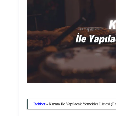
Rehber
-
Kıyma İle Yapılacak Yemekler Listesi (En 