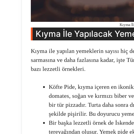
Kıyma İl
Kıyma İle Yapılacak Yem
Kıyma ile yapılan yemeklerin sayısı hiç d
sarmasına ve daha fazlasına kadar, işte T
bazı lezzetli örnekleri.
Köfte Pide, kıyma içeren en ikonik
domates, soğan ve kırmızı biber v
bir tür pizzadır. Turta daha sonra d
şekilde pişirilir. Bu doyurucu yem
Bir başka lezzetli örnek de İskende
tereyağından oluşur. Yemek pide ek