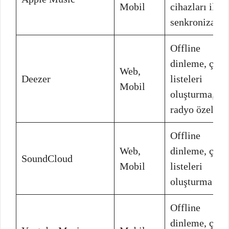
Mobil
cihazları ile
senkronizasy
Offline
dinleme, çal
Web,
Deezer
listeleri
Mobil
oluşturma,
radyo özelliği
Offline
Web,
dinleme, çal
SoundCloud
Mobil
listeleri
oluşturma
Offline
dinleme, çal