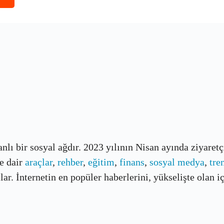
banlı bir sosyal ağdır. 2023 yılının Nisan ayında ziyaret
e dair
araçlar
,
rehber
,
eğitim
,
finans
,
sosyal medya
,
tre
r. İnternetin en popüler haberlerini, yükselişte olan içe