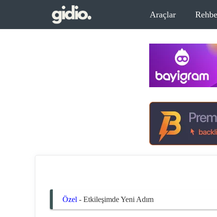
İçeriğe
Araçlar
Rehbe
atla
Özel
-
Etkileşimde Yeni Adım